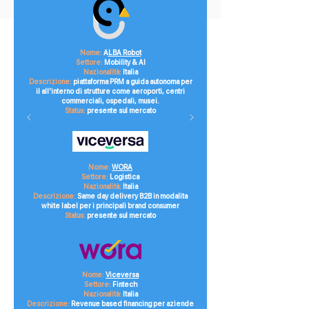
Nome:
A
LBA Robot
Settore:
Mobility & AI
Nazionalità:
Italia
Descrizione:
piattaforma PRM a guida autonoma per
il all'interno di strutture come aeroporti, centri
commerciali, ospedali, musei.
Status:
presente sul mercato
Nome:
WORA
Settore:
Logistica
Nazionalità:
Italia
Descrizione:
Same day delivery B2B in modalita
white label per i principali brand consumer
Status:
presente sul mercato
Nome:
Viceversa
Settore:
Fintech
Nazionalità:
Italia
Descrizione:
Revenue based financing per aziende