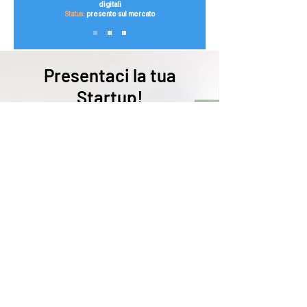
digitali
Status:
presente sul mercato
Presentaci la tua
Startup!
Mandaci una breve presentazione dell’idea e
del team.
Siamo pronti ad aiutarti.
Candida la tua Startup
Made with love & passion in Italy.